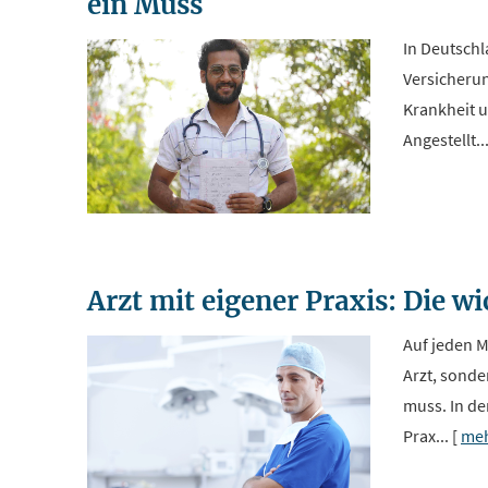
ein Muss
In Deutschl
Versicherun
Krankheit u
Angestellt..
Arzt mit eigener Praxis: Die w
Auf jeden M
Arzt, sonde
muss. In de
Prax...
[
me